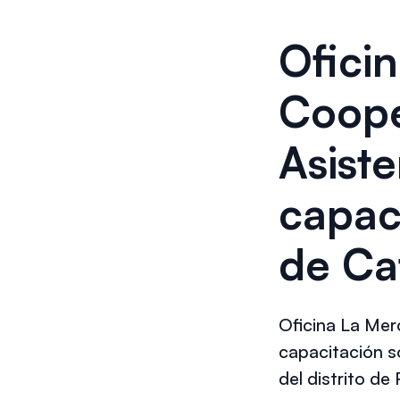
Ofici
Coope
Asist
capac
de Ca
Oficina La Mer
capacitación s
del distrito d