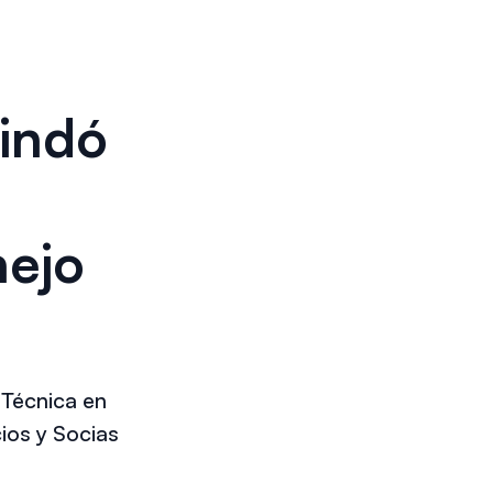
rindó
nejo
 Técnica en
ios y Socias