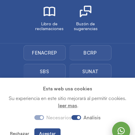
Libro de
Buzón de
reclamaciones
sugerencias
FENACREP
BCRP
SBS
SUNAT
Esta web usa cookies
SUNARP
Su experiencia en este sitio mejorará al permitir cookies.
leer mas
.
Copyright © 2026 COOPAC Los Andes. Todos los
derechos reservados
Desarrollado por
Puyu.pe
Necesarios
Análisis
Rechazar
Aceptar