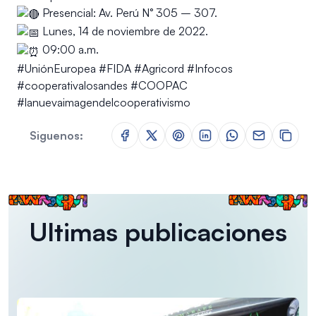
Presencial: Av. Perú N° 305 – 307.
Lunes, 14 de noviembre de 2022.
09:00 a.m.
#UniónEuropea
#FIDA
#Agricord
#Infocos
#cooperativalosandes
#COOPAC
#lanuevaimagendelcooperativismo
Siguenos:
Ultimas publicaciones