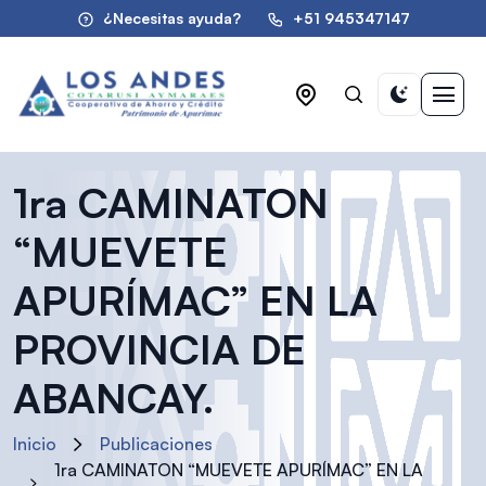
¿Necesitas ayuda?
+51 945347147
1ra CAMINATON
“MUEVETE
APURÍMAC” EN LA
PROVINCIA DE
ABANCAY.
Inicio
Publicaciones
1ra CAMINATON “MUEVETE APURÍMAC” EN LA