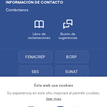
INFORMACIÓN DE CONTACTO
Contáctanos
Libro de
Buzón de
reclamaciones
sugerencias
FENACREP
BCRP
SBS
SUNAT
Esta web usa cookies
SUNARP
Su experiencia en este sitio mejorará al permitir cookies.
leer mas
.
Copyright © 2026 COOPAC Los Andes. Todos los